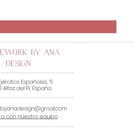
Preci
6,50 
26,00 
2
6
,
0
0
lework by Ana
Design
€
p
o
Ejércitos Españoles, 5
r
 Alfaz del Pi, España
1
M
kbyanadesign@gmail.com
e
a con nuestro equipo
t
r
o