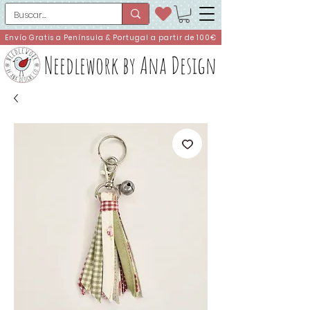
Envío Gratis a Península & Portugal a partir de 100€
Needlework by Ana Design