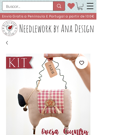
Envío Gratis a Península & Portugal a partir de 100€
Needlework by Ana Design