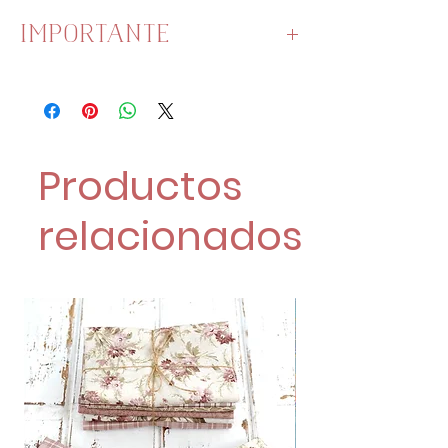
IMPORTANTE
La unidad es 1 metro de
piconela.
Si pides 2 metros o más, se te
enviará unido.
Productos
relacionados