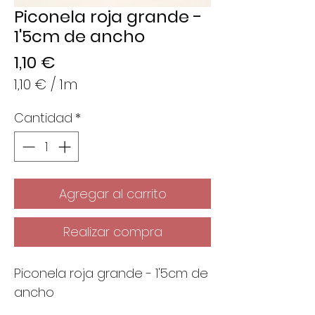
Piconela roja grande -
1'5cm de ancho
Precio
1,10 €
1,10 €
/
1m
1,10 €
Cantidad
*
por
1
Metro
Agregar al carrito
Realizar compra
Piconela roja grande - 1'5cm de
ancho