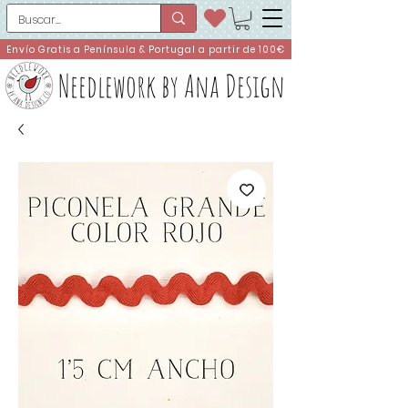
Envío Gratis a Península & Portugal a partir de 100€
Needlework by Ana Design