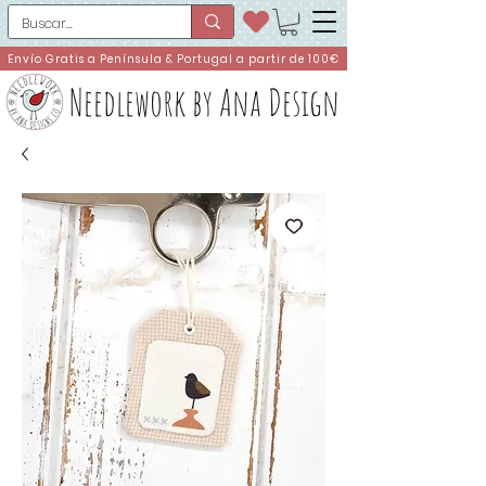
Envío Gratis a Península & Portugal a partir de 100€
Needlework by Ana Design