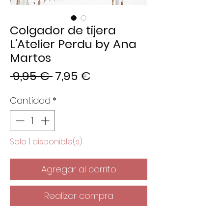
Colgador de tijera
L'Atelier Perdu by Ana
Martos
Precio
Precio
 9,95 € 
7,95 €
de
Cantidad
*
oferta
Solo 1 disponible(s)
Agregar al carrito
Realizar compra