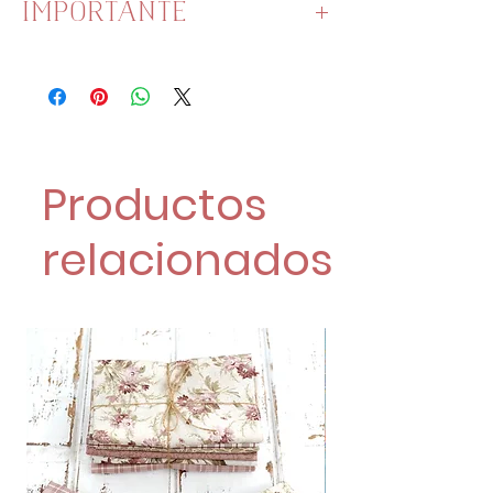
IMPORTANTE
La unidad es 1 metro de
piconela.
Si pides 2 metros o más, se te
enviará unido.
Productos
relacionados