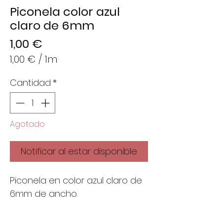
Piconela color azul
claro de 6mm
Precio
1,00 €
1,00 €
/
1m
1,00 €
Cantidad
*
por
1
Metro
Agotado
Notificar al estar disponible
Piconela en color azul claro de
6mm de ancho.