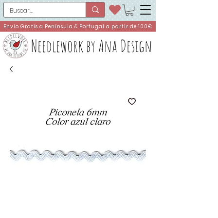
Envío Gratis a Península & Portugal a partir de 100€
Needlework by Ana Design