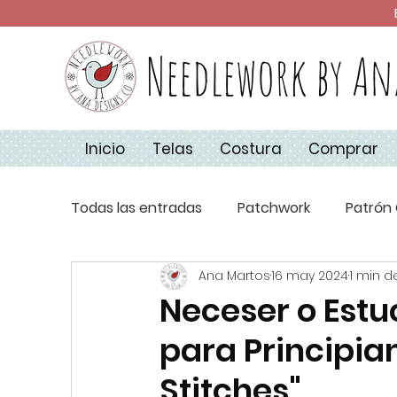
Needlework by An
Inicio
Telas
Costura
Comprar
Todas las entradas
Patchwork
Patrón 
Ana Martos
16 may 2024
1 min d
Técnicas de Costura
Apliquick
Co
Neceser o Estu
para Principian
Aplique
Básicos de Costura
Navi
Stitches"