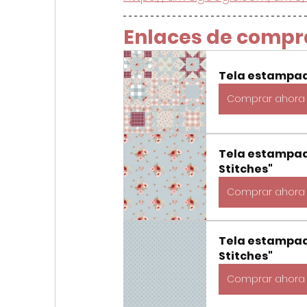
Enlaces de compr
Tela estampada 
Comprar ahora
Tela estampada
Stitches"
Comprar ahora
Tela estampada
Stitches"
Comprar ahora