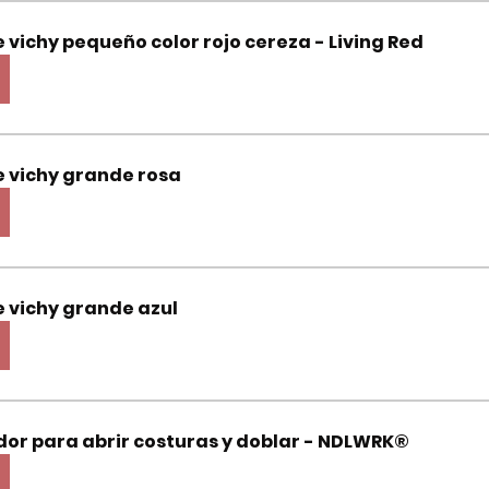
e vichy pequeño color rojo cereza - Living Red
e vichy grande rosa
e vichy grande azul
dor para abrir costuras y doblar - NDLWRK®