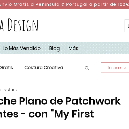
Envío Gratis a Península & Portugal a partir de 100
a Design
Lo Más Vendido
Blog
Más
Gratis
Costura Creativa
Inicia ses
e lectura
stura con Retales
DIY
che Plano de Patchwork
tes - con "My First
dad
Campus de Costura 2023