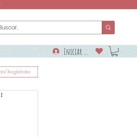
€
Iniciar sesión
ión/ Regístrate