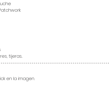
stuche
 Patchwork
s
es, tijeras...
lick en la imagen.