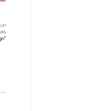
 un 
is 
gn"
. 