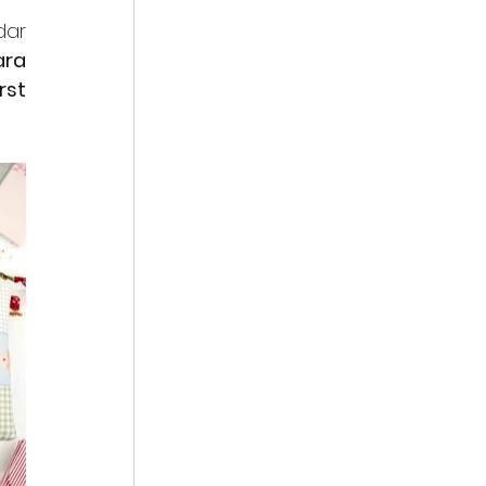
ar 
ra 
rst 