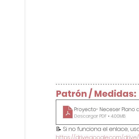
Patrón / Medidas:
Proyecto- Neceser Plano d
Descargar PDF • 4.00MB
📝 Si no funciona el enlace, usa
https://drive.google.com/drive/