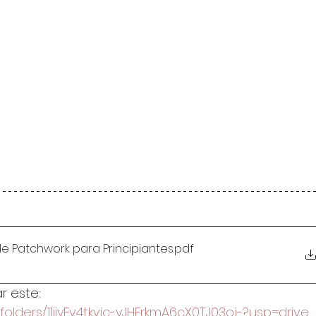
e Patchwork para Principiantes
.pdf
r este: 
folders/11iiyEv4tkvic-yJHFrkmA6cX0TJ03oj-?usp=drive_l