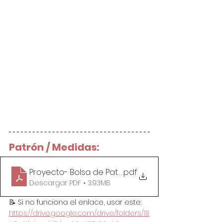
Patrón / Medidas:
Proyecto- Bolsa de Patchwork “Log Cabin”
.pdf
Descargar PDF • 3.93MB
📝 Si no funciona el enlace, usar este: 
https://drive.google.com/drive/folders/11i