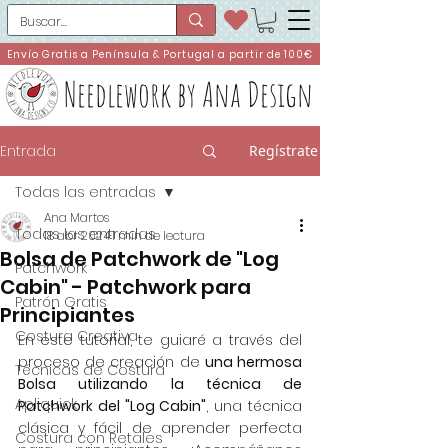
Envío Gratis a Península & Portugal a partir de 100€
Needlework by Ana Design
Entrada
Regístrate
Todas las entradas
Ana Martos
Todas las entradas
18 abr 2024
1 min de lectura
Bolsa de Patchwork de "Log
Patchwork
Cabin" - Patchwork para
Patrón Gratis
Principiantes
Costura Creativa
En este tutorial, te guiaré a través del 
proceso de creación de 
una hermosa 
Técnicas de Costura
Bolsa utilizando la técnica de 
Apliquick
Patchwork del "Log Cabin"
, una técnica 
clásica y fácil de aprender perfecta 
Costura con Retales