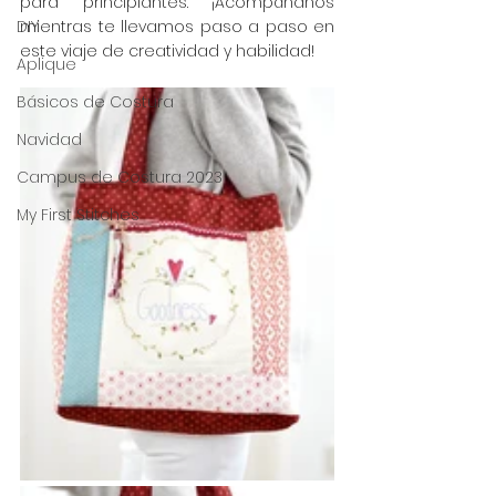
para principiantes. ¡Acompáñanos 
DIY
mientras te llevamos paso a paso en 
este viaje de creatividad y habilidad! 
Aplique
Básicos de Costura
Navidad
Campus de Costura 2023
My First Stitches