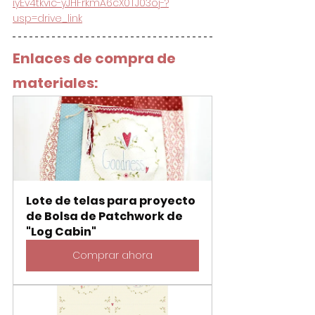
iyEv4tkvic-yJHFrkmA6cX0TJ03oj-?
usp=drive_link
Enlaces de compra de 
materiales:
Lote de telas para proyecto 
de Bolsa de Patchwork de 
"Log Cabin"
Comprar ahora