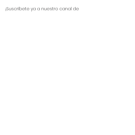
¡Suscríbete ya a nuestro canal de 
YouTube y no te pierdas nada!
Haz click aquí para suscribirte.
Nos puedes seguir ya en nuestras 
redes sociales:
Instagram: 
@needleworkbyanadesign
Facebook: 
@NeedleworkByAnaDesign
Pinterest: 
@NeedleworkByAnaDesign
Grupo de Facebook: 
Needlework by 
Ana Design
needleworkbyanadesign@gmail.com