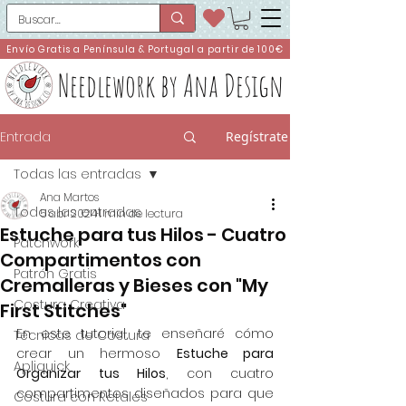
Envío Gratis a Península & Portugal a partir de 100€
Needlework by Ana Design
Entrada
Regístrate
Todas las entradas
Ana Martos
Todas las entradas
5 abr 2024
1 min de lectura
Estuche para tus Hilos - Cuatro
Patchwork
Compartimentos con
Patrón Gratis
Cremalleras y Bieses con "My
Costura Creativa
First Stitches"
En este tutorial, te enseñaré cómo 
Técnicas de Costura
crear un hermoso 
Estuche para 
Apliquick
Organizar tus Hilos
, con cuatro 
compartimentos diseñados para que 
Costura con Retales