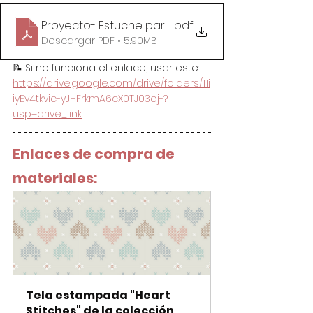
Proyecto- Estuche para tus Hilos
.pdf
Descargar PDF • 5.90MB
📝 Si no funciona el enlace, usar este: 
https://drive.google.com/drive/folders/11i
iyEv4tkvic-yJHFrkmA6cX0TJ03oj-?
usp=drive_link
Enlaces de compra de 
materiales:
Tela estampada "Heart 
Stitches" de la colección 