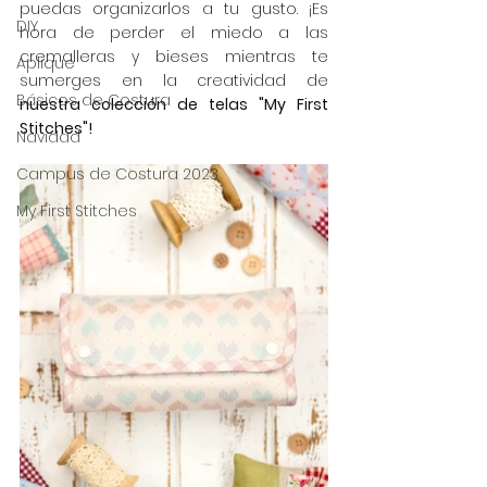
puedas organizarlos a tu gusto. ¡Es 
DIY
hora de perder el miedo a las 
cremalleras y bieses mientras te 
Aplique
sumerges en la creatividad de 
Básicos de Costura
nuestra colección de telas "My First 
Stitches"! 
Navidad
Campus de Costura 2023
My First Stitches