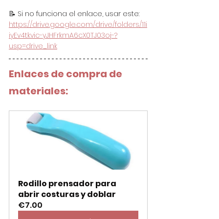
📝 Si no funciona el enlace, usar este: 
https://drive.google.com/drive/folders/11i
iyEv4tkvic-yJHFrkmA6cX0TJ03oj-?
usp=drive_link
Enlaces de compra de 
materiales:
Rodillo prensador para 
abrir costuras y doblar
€7.00