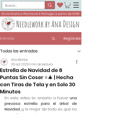
Envío Gratis a Península & Portugal a partir de 100€
Needlework by Ana Design
Entrada
Regístrate
Todas las entradas
Ana Martos
30 oct 2025
1 min de lectura
Estrella de Navidad de 8
Puntas Sin Coser ⭐🎄 | Hecha
con Tiras de Tela y en Solo 30
Minutos
En este video te enseño a hacer 
una 
preciosa estrella para el árbol de 
Navidad
, ¡y lo mejor de todo es que no 