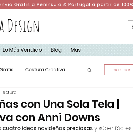
Envío Gratis a Península & Portugal a partir de 100
a Design
Lo Más Vendido
Blog
Más
Gratis
Costura Creativa
Inicia ses
 lectura
stura con Retales
DIY
ñas con Una Sola Tela |
iva con Anni Downs
dad
Campus de Costura 2023
o 
cuatro ideas navideñas preciosas
 y súper fáciles