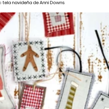
a 
tela navideña de Anni Downs
.