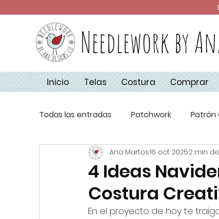
Needlework by An
Inicio
Telas
Costura
Comprar
Todas las entradas
Patchwork
Patrón 
Ana Martos
16 oct 2025
2 min de
Técnicas de Costura
Apliquick
Co
4 Ideas Navide
Costura Creat
Aplique
Básicos de Costura
Navi
En el proyecto de hoy te traig