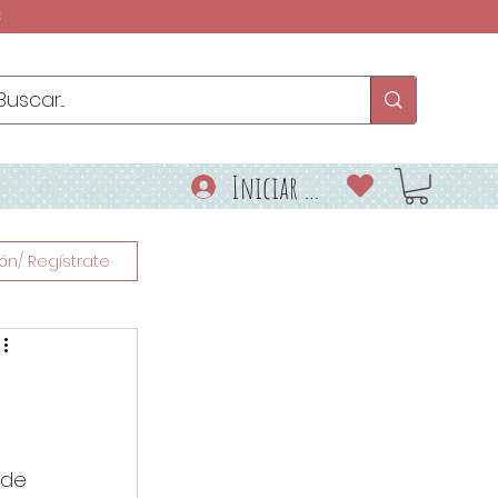
€
Iniciar sesión
ión/ Regístrate
 de 