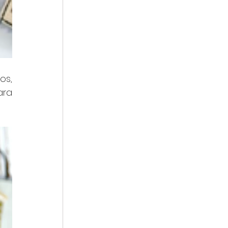
s, 
ra 