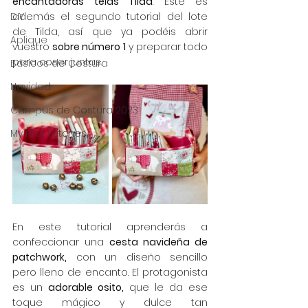
encantadoras telas Tilda
. Este es 
DIY
además el segundo tutorial del lote 
de Tilda, así que ya podéis abrir 
Aplique
vuestro 
sobre número 1
 y preparar todo 
para coser juntas.
Básicos de Costura
Navidad
Campus de Costura 2023
My First Stitches
En este tutorial aprenderás a 
confeccionar una 
cesta navideña de 
patchwork,
 con un diseño sencillo 
pero lleno de encanto. El protagonista 
es un 
adorable osito,
 que le da ese 
toque mágico y dulce tan 