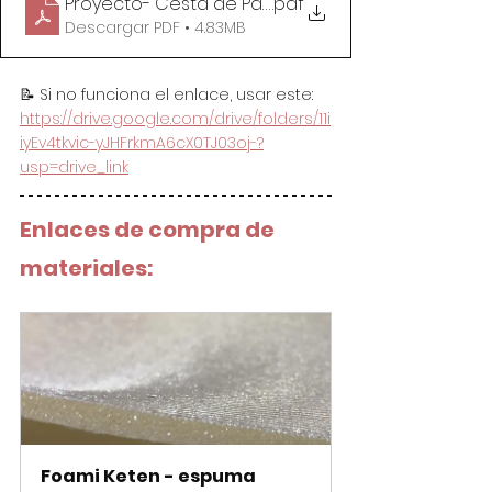
Proyecto- Cesta de Patchwork para Navidad
.pdf
Descargar PDF • 4.83MB
📝 Si no funciona el enlace, usar este: 
https://drive.google.com/drive/folders/11i
iyEv4tkvic-yJHFrkmA6cX0TJ03oj-?
usp=drive_link
Enlaces de compra de 
materiales:
Foami Keten - espuma 