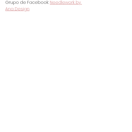
Grupo de Facebook: 
Needlework by 
Ana Design
needleworkbyanadesign@gmail.com
By Yamuza's Artwork.