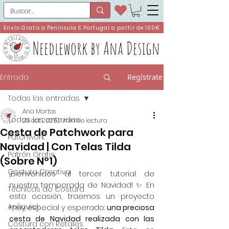
Envío Gratis a Península & Portugal a partir de 100€
Needlework by Ana Design
Entrada
Regístrate
Todas las entradas
Ana Martos
Todas las entradas
23 oct 2025
2 min de lectura
Cesta de Patchwork para
Patchwork
Navidad | Con Telas Tilda
Patrón Gratis
(Sobre Nº1)
Costura Creativa
¡Bienvenidos al tercer tutorial de 
nuestra temporada de Navidad! ✨ En 
Técnicas de Costura
esta ocasión, traemos un proyecto 
Apliquick
muy especial y esperado: 
una preciosa 
cesta de Navidad realizada con las 
Costura con Retales