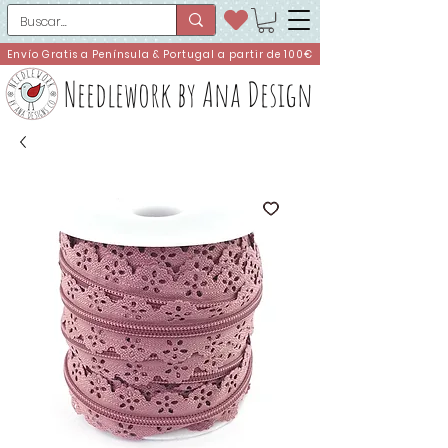
Envío Gratis a Península & Portugal a partir de 100€
Needlework by Ana Design