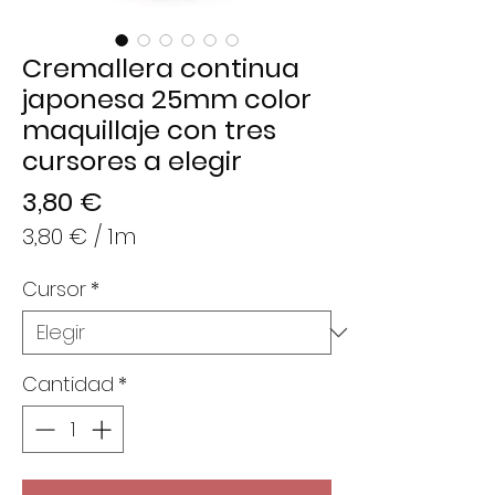
Cremallera continua
japonesa 25mm color
maquillaje con tres
cursores a elegir
Precio
3,80 €
3,80 €
/
1m
3,80 €
Cursor
*
por
1
Metro
Cantidad
*