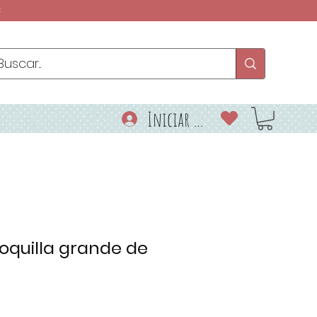
€
Iniciar sesión
boquilla grande de
io