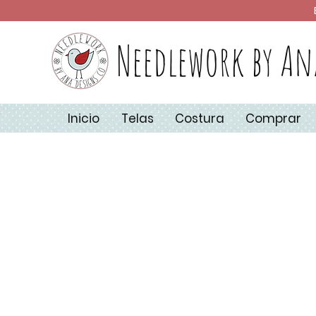
Needlework by An
Inicio
Telas
Costura
Comprar