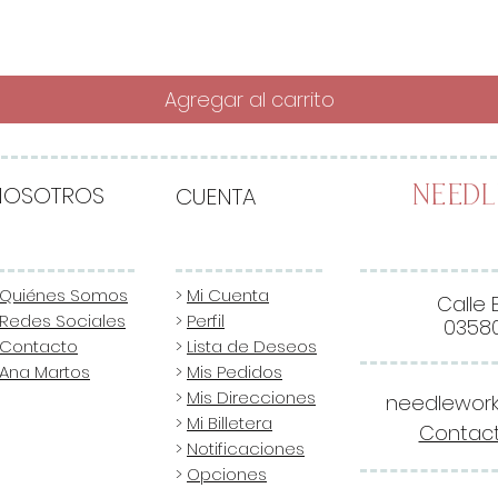
Agregar al carrito
NOSOTROS
CUENTA
Need
Quiénes Somos
>
Mi Cuenta
Calle 
Redes Sociales
>
Perfil
03580
Contacto
>
Lista de Deseos
Ana Martos
>
Mis Pedidos
>
Mis Direcciones
needlewor
>
Mi Billetera
Contact
>
Notificaciones
>
Opciones