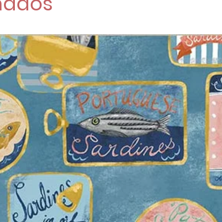
nados