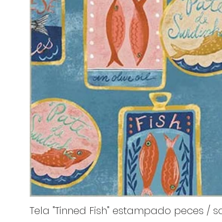
Tela "Tinned Fish" estampado peces / sa