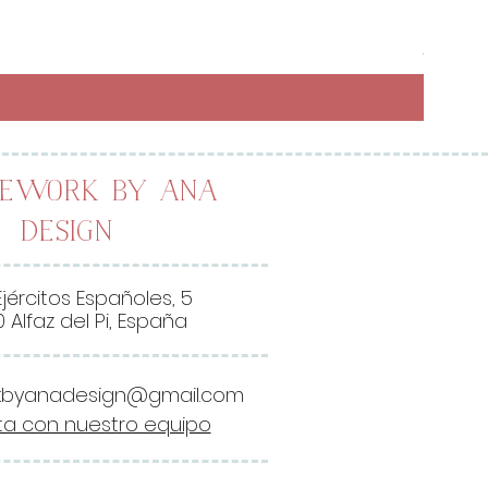
Preci
6,50 
26,00 
2
6
,
0
0
lework by Ana
Design
€
p
o
Ejércitos Españoles, 5
r
 Alfaz del Pi, España
1
M
kbyanadesign@gmail.com
e
a con nuestro equipo
t
r
o