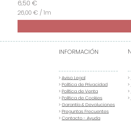
Precio
6,50 €
26,00 €
/
1m
2
6
,
0
0
INFORMACIÓN
€
p
o
>
Aviso Legal
>
>
Política de Privacidad
>
r
>
Política de Venta
>
1
>
Política de Cookies
>
M
>
Garantía & Devoluciones
e
>
Preguntas Frecuentes
t
>
Contacto - Ayuda
r
o