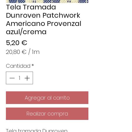
Tela Tramada
Dunroven Patchwork
Americano Provenzal
azul/crema
Precio
5,20 €
20,80 €
/
1m
20,80 €
Cantidad
*
por
1
Metro
Agregar al carrito
Realizar compra
Tela tramada Dunroven