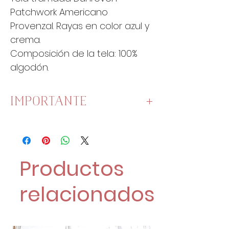
Patchwork Americano
Provenzal. Rayas en color azul y
crema.
Composición de la tela: 100%
algodón.
IMPORTANTE
Esta tela mide
110cm de ancho
.
Una unidad es un cuarto de
metro:
Productos
1 Unidad son 25 cm x 110 cm.
2 Unidades son 50 cm x
relacionados
110 cm.
4 Unidades son 100 cm x
110 cm.