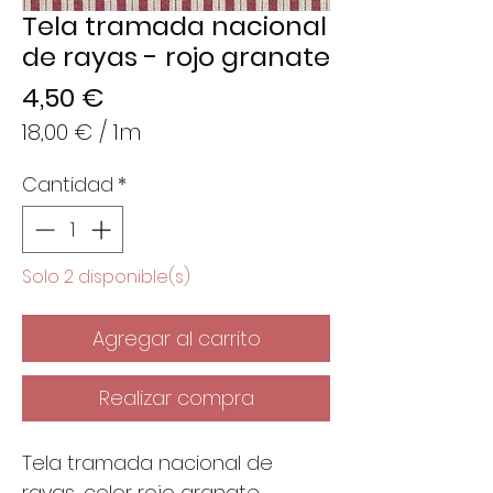
Tela tramada nacional
de rayas - rojo granate
Precio
4,50 €
18,00 €
/
1m
18,00 €
Cantidad
*
por
1
Metro
Solo 2 disponible(s)
Agregar al carrito
Realizar compra
Tela tramada nacional de
rayas, color rojo granate.