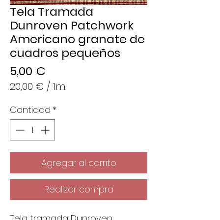
Tela Tramada
Dunroven Patchwork
Americano granate de
cuadros pequeños
Precio
5,00 €
20,00 €
/
1m
20,00 €
Cantidad
*
por
1
Metro
Agregar al carrito
Realizar compra
Tela tramada Dunroven