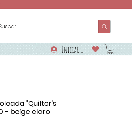
€
Iniciar sesión
leada "Quilter's
 - beige claro
o