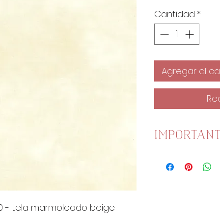
Cantidad
*
Agregar al car
Re
IMPORTAN
Esta tela mide
Una unidad es 
1 Unidad son 
2 Unidades s
100 - tela marmoleado beige
4 Unidades so