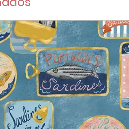
nados