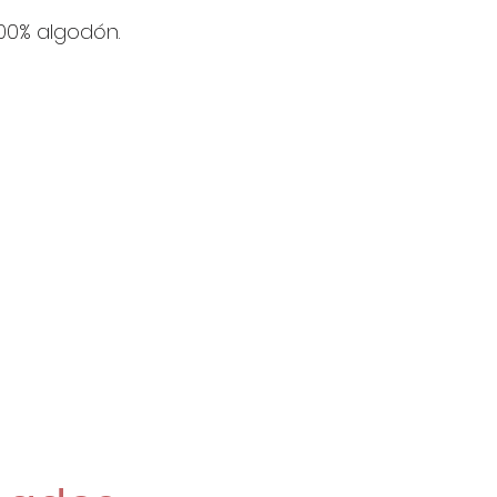
16'48€/Metro
100% algodón.
Si pides 2 o m
enviarán de una