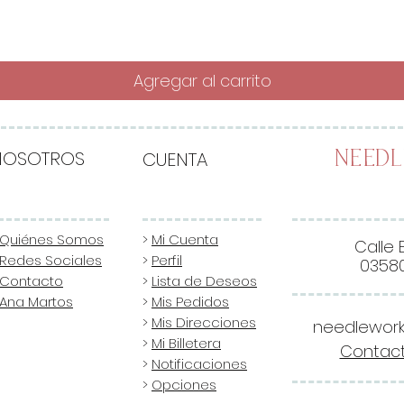
Agregar al carrito
NOSOTROS
CUENTA
Need
Quiénes Somos
>
Mi Cuenta
Calle 
Redes Sociales
>
Perfil
03580
Contacto
>
Lista de Deseos
Ana Martos
>
Mis Pedidos
>
Mis Direcciones
needlewor
>
Mi Billetera
Contact
>
Notificaciones
>
Opciones