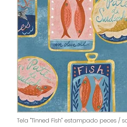
Tela "Tinned Fish" estampado peces / sa