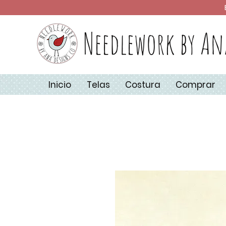
Needlework by An
Inicio
Telas
Costura
Comprar