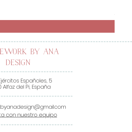
Preci
6,50 
26,00 
2
6
,
0
0
lework by Ana
Design
€
p
o
Ejércitos Españoles, 5
r
 Alfaz del Pi, España
1
M
kbyanadesign@gmail.com
e
a con nuestro equipo
t
r
o