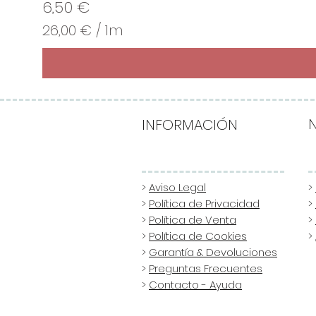
Precio
6,50 €
26,00 €
/
1m
2
6
,
0
0
INFORMACIÓN
€
p
o
>
Aviso Legal
>
>
Política de Privacidad
>
r
>
Política de Venta
>
1
>
Política de Cookies
>
M
>
Garantía & Devoluciones
e
>
Preguntas Frecuentes
t
>
Contacto - Ayuda
r
o