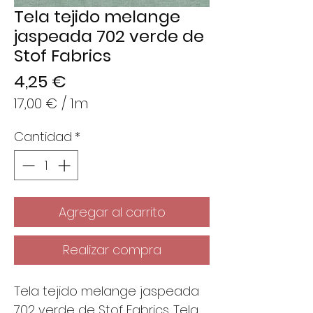
Tela tejido melange
jaspeada 702 verde de
Stof Fabrics
Precio
4,25 €
17,00 €
/
1m
17,00 €
Cantidad
*
por
1
Metro
Agregar al carrito
Realizar compra
Tela tejido melange jaspeada
702 verde de Stof Fabrics. Tela