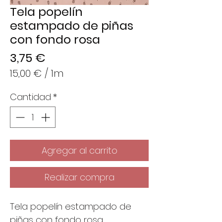
Tela popelín
estampado de piñas
con fondo rosa
Precio
3,75 €
15,00 €
/
1m
15,00 €
Cantidad
*
por
1
Metro
Agregar al carrito
Realizar compra
Tela popelín estampado de
piñas con fondo rosa.