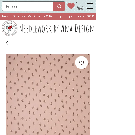
Envío Gratis a Península & Portugal a partir de 100€
Needlework by Ana Design