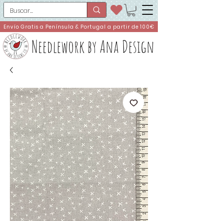
Envío Gratis a Península & Portugal a partir de 100€
Needlework by Ana Design