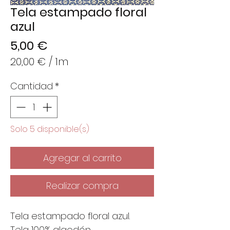
Tela estampado floral
azul
Precio
5,00 €
20,00 €
/
1m
20,00 €
Cantidad
*
por
1
Metro
Solo 5 disponible(s)
Agregar al carrito
Realizar compra
Tela estampado floral azul.
Tela 100% algodón.