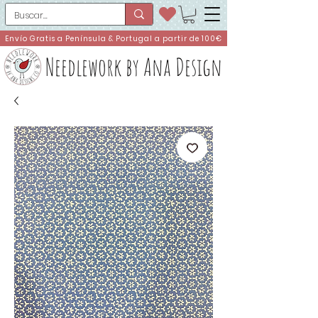
Envío Gratis a Península & Portugal a partir de 100€
Needlework by Ana Design