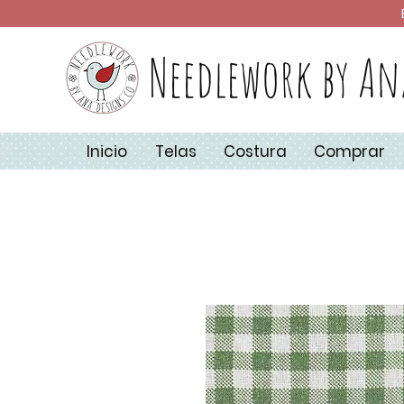
Needlework by An
Inicio
Telas
Costura
Comprar