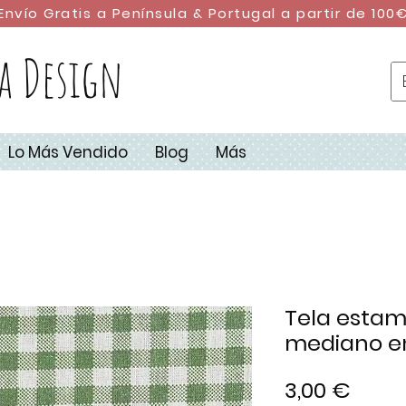
Envío Gratis a Península & Portugal a partir de 100
a Design
Lo Más Vendido
Blog
Más
Tela estam
mediano en
Preci
3,00 €