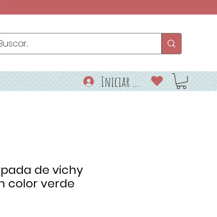
€
Iniciar sesión
pada de vichy
 color verde
o