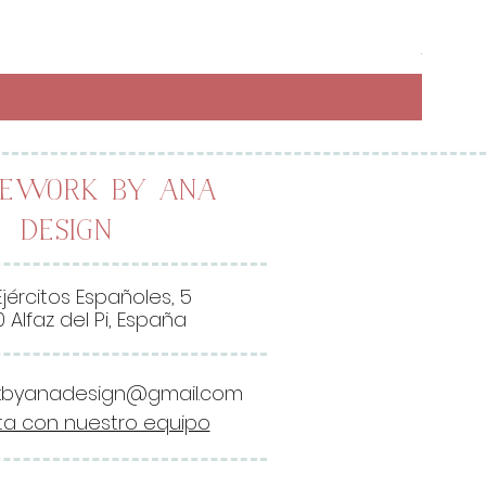
Preci
6,50 
26,00 
2
6
,
0
0
lework by Ana
Design
€
p
o
Ejércitos Españoles, 5
r
 Alfaz del Pi, España
1
M
kbyanadesign@gmail.com
e
a con nuestro equipo
t
r
o