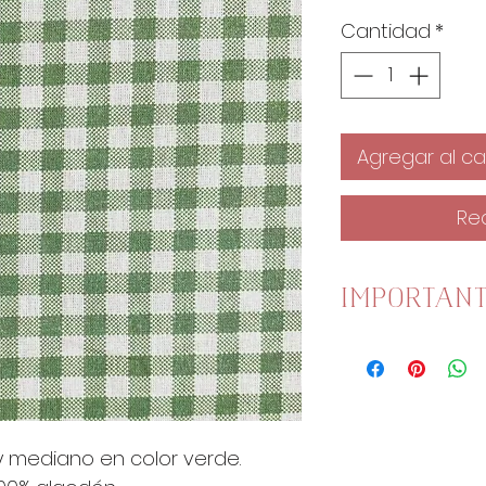
Cantidad
*
Agregar al car
Re
IMPORTAN
Esta tela mide
Una unidad es 
1 Unidad son 
2 Unidades s
 mediano en color verde.
4 Unidades s