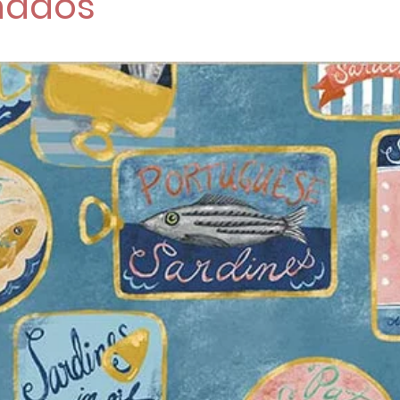
nados