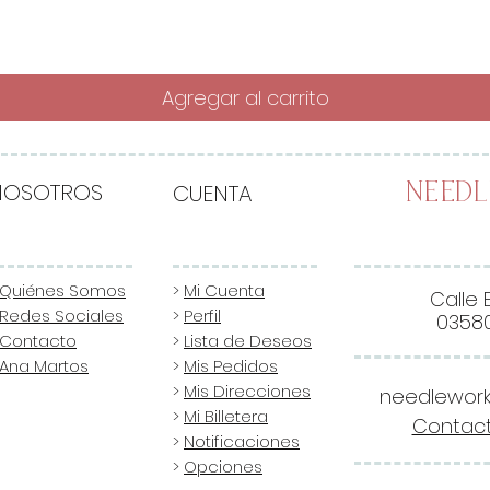
Agregar al carrito
NOSOTROS
CUENTA
Need
Quiénes Somos
>
Mi Cuenta
Calle 
Redes Sociales
>
Perfil
03580
Contacto
>
Lista de Deseos
Ana Martos
>
Mis Pedidos
>
Mis Direcciones
needlewor
>
Mi Billetera
Contact
>
Notificaciones
>
Opciones