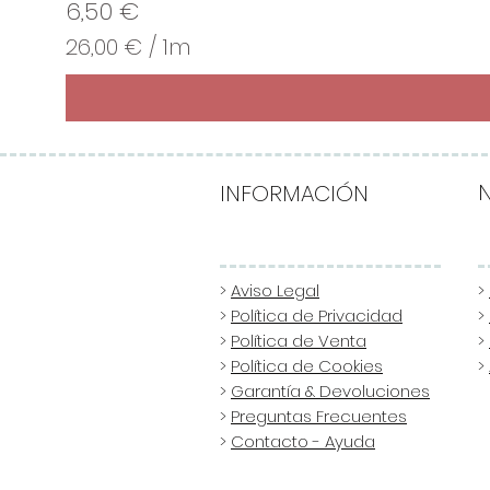
Precio
6,50 €
26,00 €
/
1m
2
6
,
0
0
INFORMACIÓN
€
p
o
>
Aviso Legal
>
>
Política de Privacidad
>
r
>
Política de Venta
>
1
>
Política de Cookies
>
M
>
Garantía & Devoluciones
e
>
Preguntas Frecuentes
t
>
Contacto - Ayuda
r
o