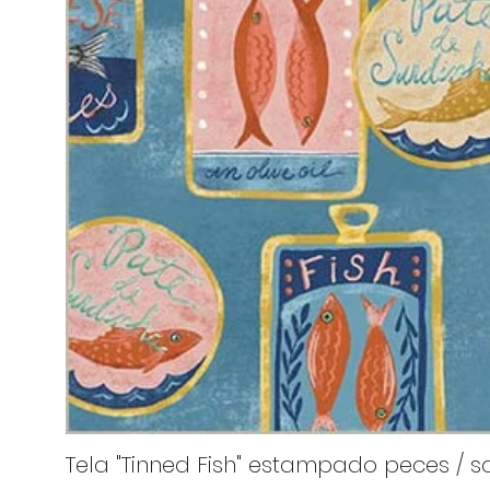
Tela "Tinned Fish" estampado peces / sa