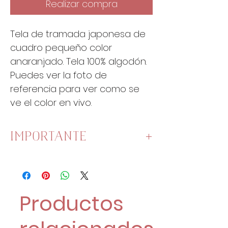
Realizar compra
Tela de tramada japonesa de
cuadro pequeño color
anaranjado. Tela 100% algodón.
Puedes ver la foto de
referencia para ver como se
ve el color en vivo.
IMPORTANTE
Esta tela mide
110cm de ancho
.
Una unidad es un cuarto de
metro:
Productos
1 Unidad son 25 cm x 110 cm.
2 Unidades son 50 cm x