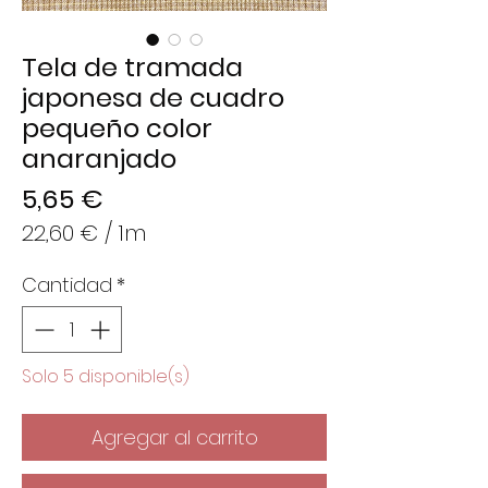
Tela de tramada
japonesa de cuadro
pequeño color
anaranjado
Precio
5,65 €
22,60 €
/
1m
22,60 €
Cantidad
*
por
1
Metro
Solo 5 disponible(s)
Agregar al carrito