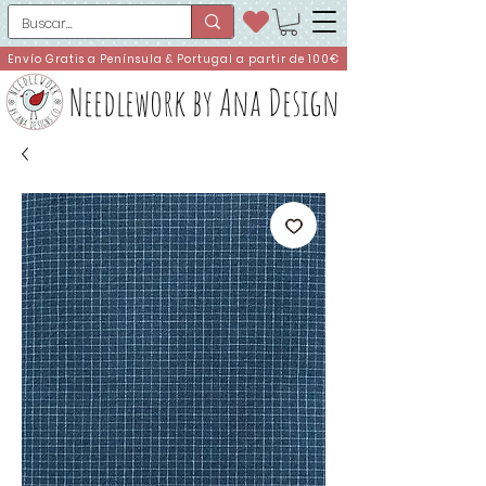
Envío Gratis a Península & Portugal a partir de 100€
Needlework by Ana Design