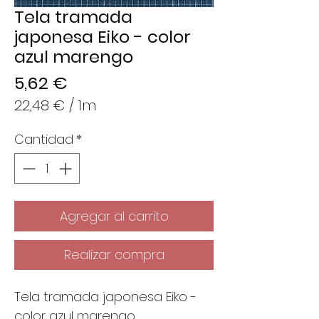
Tela tramada
japonesa Eiko - color
azul marengo
Precio
5,62 €
22,48 €
/
1m
22,48 €
Cantidad
*
por
1
Metro
Agregar al carrito
Realizar compra
Tela tramada japonesa Eiko -
color azul marengo.