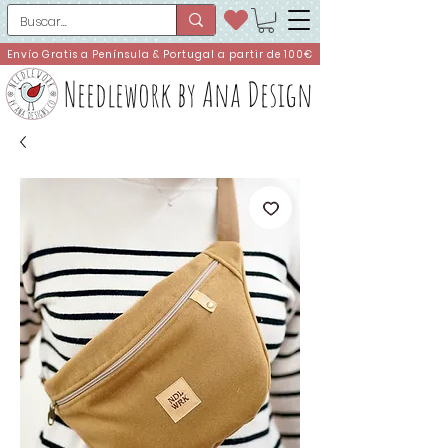
Envío Gratis a Península & Portugal a partir de 100€
Needlework by Ana Design