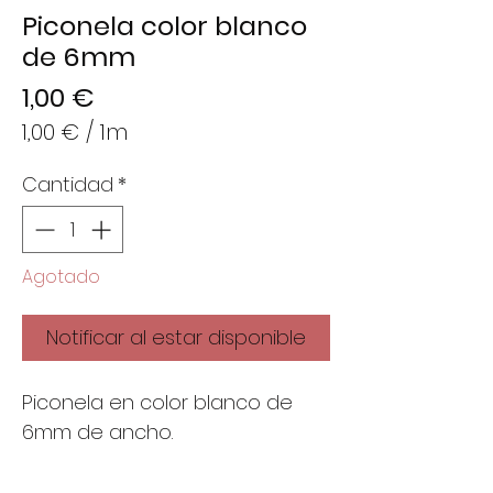
Piconela color blanco
de 6mm
Precio
1,00 €
1,00 €
/
1m
1,00 €
Cantidad
*
por
1
Metro
Agotado
Notificar al estar disponible
Piconela en color blanco de
6mm de ancho.