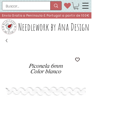
Envío Gratis a Península & Portugal a partir de 100€
Needlework by Ana Design