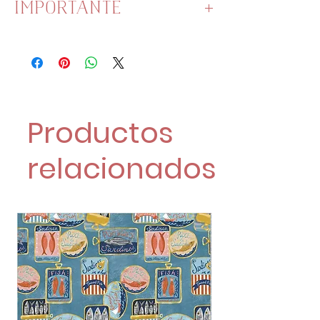
IMPORTANTE
La unidad es 1 metro de
piconela.
Si pides 2 metros o más, se te
enviará unido.
Productos
relacionados