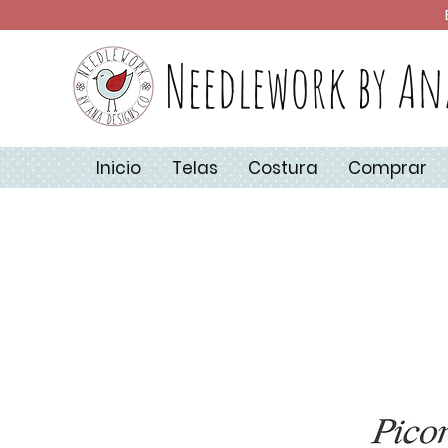
Needlework by An
Inicio
Telas
Costura
Comprar