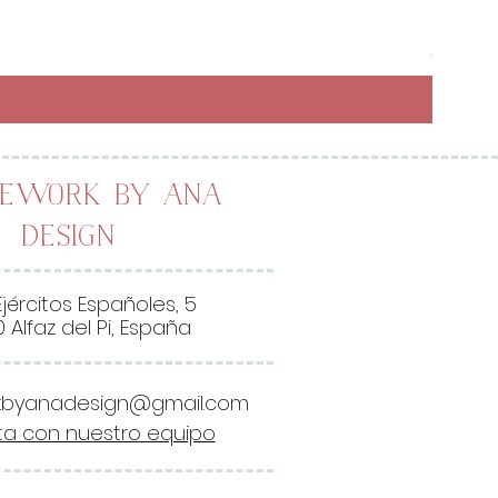
Preci
6,50 
26,00 
2
6
,
0
0
lework by Ana
Design
€
p
o
Ejércitos Españoles, 5
r
 Alfaz del Pi, España
1
M
kbyanadesign@gmail.com
e
a con nuestro equipo
t
r
o