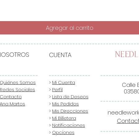
Agregar al carrito
NOSOTROS
CUENTA
Need
Quiénes Somos
>
Mi Cuenta
Calle 
Redes Sociales
>
Perfil
03580
Contacto
>
Lista de Deseos
Ana Martos
>
Mis Pedidos
>
Mis Direcciones
needlewor
>
Mi Billetera
Contact
>
Notificaciones
>
Opciones