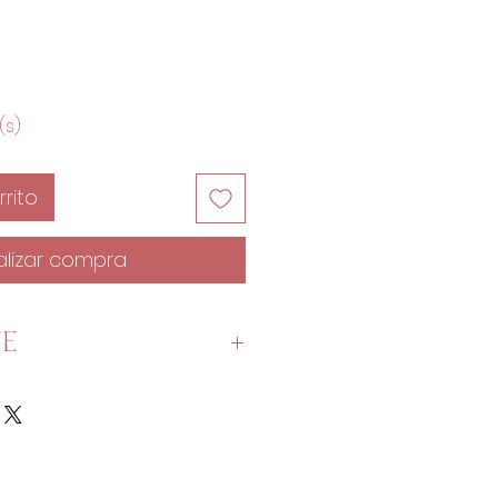
(s)
rito
alizar compra
TE
metro de piconela.
os o más, se te enviará