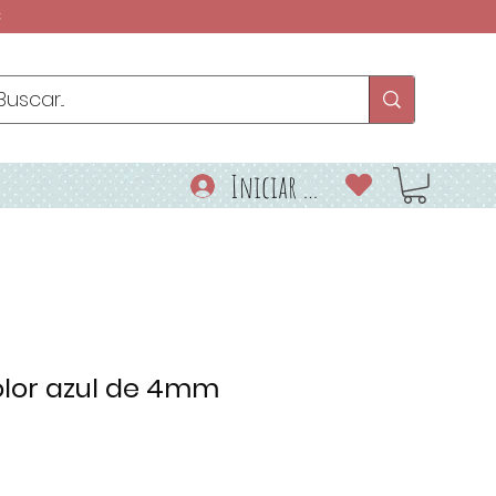
€
Iniciar sesión
olor azul de 4mm
o