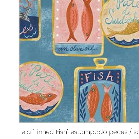
Tela "Tinned Fish" estampado peces / sa