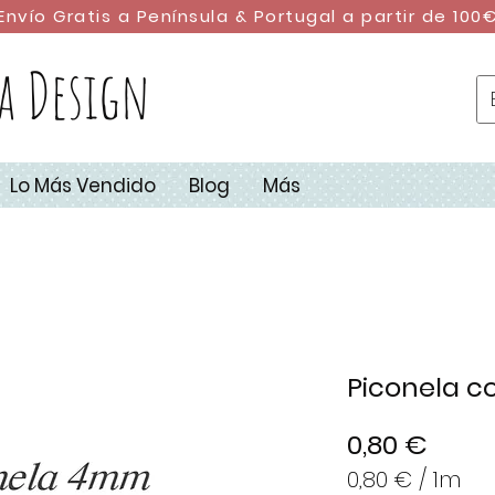
Envío Gratis a Península & Portugal a partir de 100
a Design
Lo Más Vendido
Blog
Más
Piconela c
Preci
0,80 €
0,80 €
/
1m