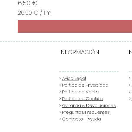
Precio
6,50 €
26,00 €
/
1m
2
6
,
0
0
INFORMACIÓN
€
p
o
>
Aviso Legal
>
>
Política de Privacidad
>
r
>
Política de Venta
>
1
>
Política de Cookies
>
M
>
Garantía & Devoluciones
e
>
Preguntas Frecuentes
t
>
Contacto - Ayuda
r
o