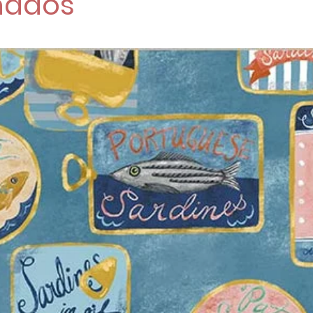
nados