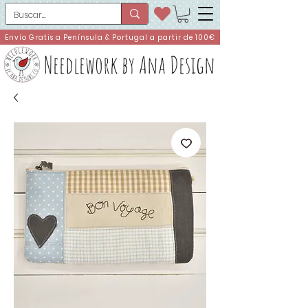
Envío Gratis a Península & Portugal a partir de 100€
Needlework by Ana Design