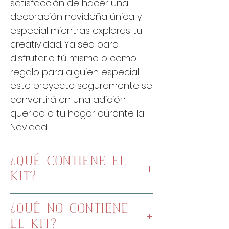
satisfacción de hacer una
decoración navideña única y
especial mientras exploras tu
creatividad. Ya sea para
disfrutarlo tú mismo o como
regalo para alguien especial,
este proyecto seguramente se
convertirá en una adición
querida a tu hogar durante la
Navidad.
¿QUÉ CONTIENE EL
KIT?
Patrones impresos a escala
¿QUÉ NO CONTIENE
en Castellano
EL KIT?
Video tutorial del paso a