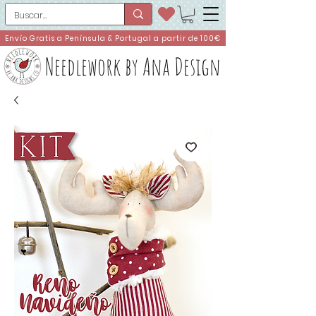
Envío Gratis a Península & Portugal a partir de 100€
Needlework by Ana Design