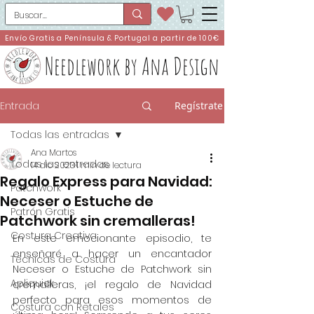
Envío Gratis a Península & Portugal a partir de 100€
Needlework by Ana Design
Entrada
Regístrate
Todas las entradas
Ana Martos
Todas las entradas
14 dic 2023
1 min de lectura
Regalo Express para Navidad:
Patchwork
Neceser o Estuche de
Patrón Gratis
Patchwork sin cremalleras!
Costura Creativa
En este emocionante episodio, te 
enseñaré a hacer un encantador 
Técnicas de Costura
Neceser o Estuche de Patchwork sin 
Apliquick
cremalleras, ¡el regalo de Navidad 
perfecto para esos momentos de 
Costura con Retales