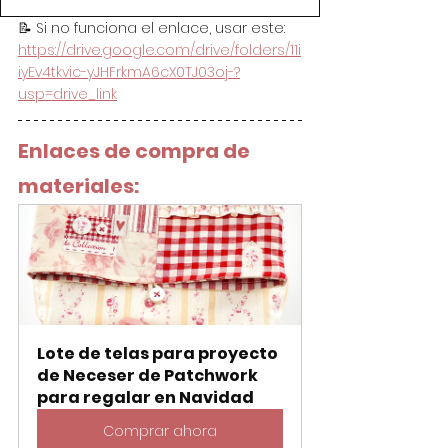
📝 Si no funciona el enlace, usar este: 
https://drive.google.com/drive/folders/11i
iyEv4tkvic-yJHFrkmA6cX0TJ03oj-?
usp=drive_link
Enlaces de compra de 
materiales:
Lote de telas para proyecto 
de Neceser de Patchwork 
para regalar en Navidad
Comprar ahora