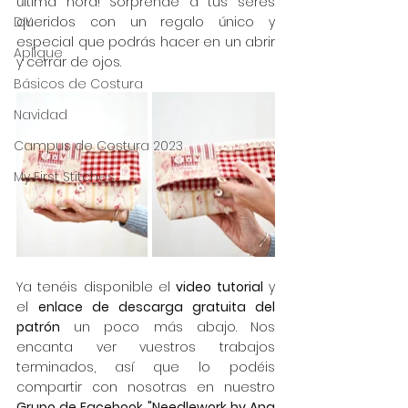
última hora! Sorprende a tus seres 
DIY
queridos con un regalo único y 
especial que podrás hacer en un abrir 
Aplique
y cerrar de ojos.
Básicos de Costura
Navidad
Campus de Costura 2023
My First Stitches
Ya tenéis disponible el 
video tutorial
 y 
el 
enlace de descarga gratuita del 
patrón
 un poco más abajo. Nos 
encanta ver vuestros trabajos 
terminados, así que lo podéis 
compartir con nosotras en nuestro 
Grupo de Facebook "Needlework by Ana 