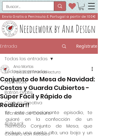
Envío Gratis a Península & Portugal a partir de 100€
Needlework by Ana Design
Entrada
Regístrate
Todas las entradas
Ana Martos
Todas las entradas
7 dic 2023
1 min de lectura
Conjunto de Mesa de Navidad:
Patchwork
Cestas y Guarda Cubiertos -
Patrón Gratis
Súper Fácil y Rápido de
Costura Creativa
Realizar!!
En este emocionante episodio, te 
Técnicas de Costura
guiaré en la confección de un 
Apliquick
hermoso Conjunto de Mesa, que 
incluye una cesta alta, una baja y un 
Costura con Retales