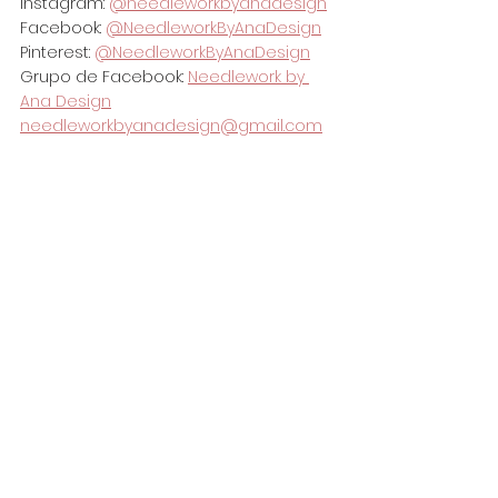
Instagram: 
@needleworkbyanadesign
Facebook: 
@NeedleworkByAnaDesign
Pinterest: 
@NeedleworkByAnaDesign
Grupo de Facebook: 
Needlework by 
Ana Design
needleworkbyanadesign@gmail.com
By Yamuza's Artwork.