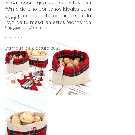
encantador guarda cubiertos en 
DIY
forma de pino. Con tonos ideales para 
la temporada, este conjunto será la 
Aplique
joya de tu mesa en estas fechas tan 
Básicos de Costura
especiales.
Navidad
Campus de Costura 2023
My First Stitches