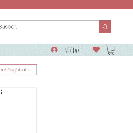
€
Iniciar sesión
ión/ Regístrate