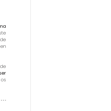
ma 
te 
de 
en 
de 
er 
os 