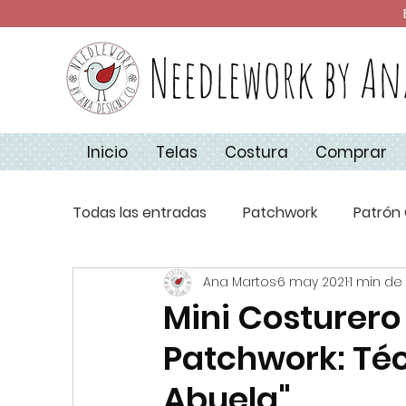
Needlework by An
Inicio
Telas
Costura
Comprar
Todas las entradas
Patchwork
Patrón 
Ana Martos
6 may 2021
1 min de
Técnicas de Costura
Apliquick
Co
Mini Costurero
Patchwork: Técn
Aplique
Básicos de Costura
Navi
Abuela"