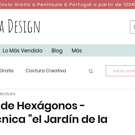
Envío Gratis a Península & Portugal a partir de 100
a Design
Lo Más Vendido
Blog
Más
Gratis
Costura Creativa
Inicia ses
 lectura
stura con Retales
DIY
 de Hexágonos -
ica "el Jardín de la
dad
Campus de Costura 2023