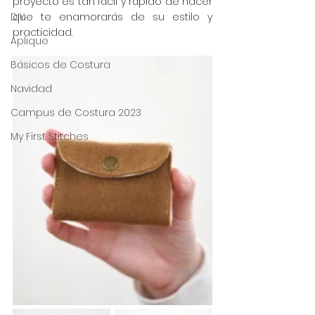
proyecto es tan fácil y rápido de hacer 
DIY
que te enamorarás de su estilo y 
practicidad.
Aplique
Básicos de Costura
Navidad
Campus de Costura 2023
My First Stitches