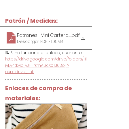
Patrón / Medidas:
Patrones- Mini Cartera Rápida
.pdf
Descargar PDF • 1.95MB
📝 Si no funciona el enlace, usar este: 
https://drive.google.com/drive/folders/11i
iyEv4tkvic-yJHFrkmA6cX0TJ03oj-?
usp=drive_link
Enlaces de compra de 
materiales: