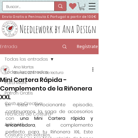
Envío Gratis a Península & Portugal a partir de 100€
Needlework by Ana Design
Entrada
Regístrate
Todas las entradas
Ana Martos
Todas las entradas
18 ene 2024
1 min de lectura
Mini Cartera Rápida -
Patchwork
Complemento de la Riñonera
Patrón Gratis
XXL
Costura Creativa
En este emocionante episodio, 
continuamos la saga de accesorios 
Técnicas de Costura
con 
una Mini Cartera rápida y 
Apliquick
encantadora
, el complemento 
perfecto para tu Riñonera XXL. Este 
Costura con Retales