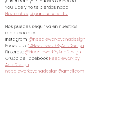
¡Suscríbete ya a nuestro canal de 
YouTube y no te pierdas nada!
Haz click aquí para suscribirte.
Nos puedes seguir ya en nuestras 
redes sociales:
Instagram: 
@needleworkbyanadesign
Facebook: 
@NeedleworkByAnaDesign
Pinterest: 
@NeedleworkByAnaDesign
Grupo de Facebook: 
Needlework by 
Ana Design
needleworkbyanadesign@gmail.com