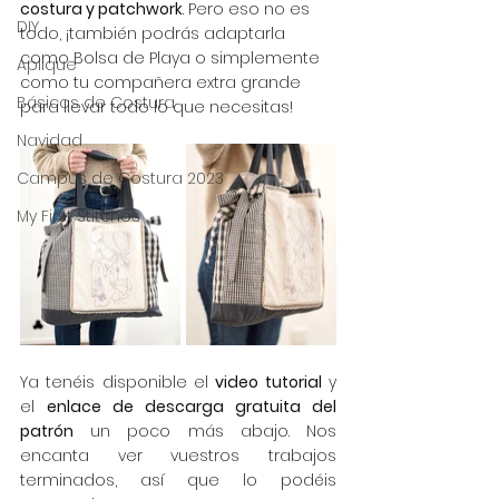
costura y patchwork
. Pero eso no es 
DIY
todo, ¡también podrás adaptarla 
como Bolsa de Playa o simplemente 
Aplique
como tu compañera extra grande 
Básicos de Costura
para llevar todo lo que necesitas!
Navidad
Campus de Costura 2023
My First Stitches
Ya tenéis disponible el 
video tutorial
 y 
el 
enlace de descarga gratuita del 
patrón
 un poco más abajo. Nos 
encanta ver vuestros trabajos 
terminados, así que lo podéis 