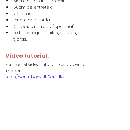
55cm de guata en lámina
50cm de entretela
2 cierres
150cm de puntilla
Cadena antirrobo (opcional)
Lo típico: agujas, hilos, alfileres, 
tijeras...
Video tutorial:
Para ver el video tutorial haz click en la 
imagen.
https://youtu.be/wuIh9du-HIc