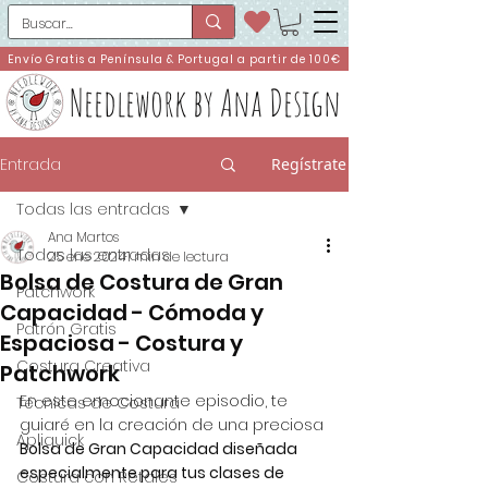
Envío Gratis a Península & Portugal a partir de 100€
Needlework by Ana Design
Entrada
Regístrate
Todas las entradas
Ana Martos
Todas las entradas
25 ene 2024
1 min de lectura
Bolsa de Costura de Gran
Patchwork
Capacidad - Cómoda y
Patrón Gratis
Espaciosa - Costura y
Costura Creativa
Patchwork
En este emocionante episodio, te 
Técnicas de Costura
guiaré en la creación de una preciosa 
Apliquick
Bolsa de Gran Capacidad diseñada 
especialmente para tus clases de 
Costura con Retales