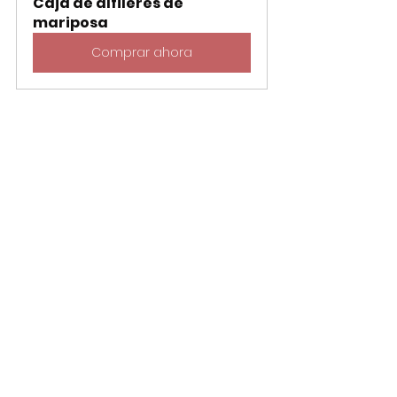
Caja de alfileres de 
mariposa
Comprar ahora