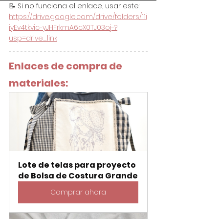
📝 Si no funciona el enlace, usar este: 
https://drive.google.com/drive/folders/11i
iyEv4tkvic-yJHFrkmA6cX0TJ03oj-?
usp=drive_link
Enlaces de compra de 
materiales:
Lote de telas para proyecto 
de Bolsa de Costura Grande
Comprar ahora