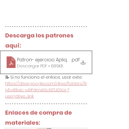
Descarga los patrones 
aquí:
Patron- ejercicio Apliquick
.pdf
Descargar PDF • 889KB
📝 Si no funciona el enlace, usar este: 
https://drive.google.com/drive/folders/11i
iyEv4tkvic-yJHFrkmA6cX0TJ03oj-?
usp=drive_link
Enlaces de compra de 
materiales: