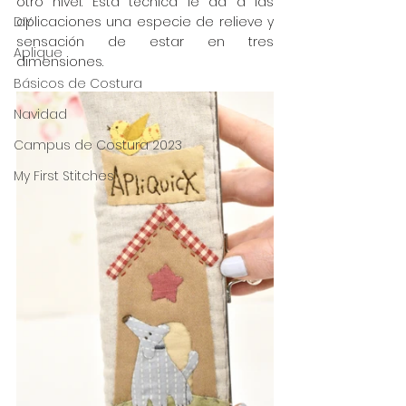
otro nivel. Esta técnica le da a las 
DIY
aplicaciones una especie de relieve y 
sensación de estar en tres 
Aplique
dimensiones.
Básicos de Costura
Navidad
Campus de Costura 2023
My First Stitches