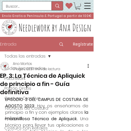
Envío Gratis a Península & Portugal a partir de 100€
Needlework by Ana Design
Entrada
Regístrate
Todas las entradas
Ana Martos
Todas las entradas
17 ago 2023
1 min de lectura
EP. 3: La Técnica de Apliquick
Patchwork
de principio a fin - Guía
Patrón Gratis
definitiva
Costura Creativa
EPISODIO 3 DEL CAMPUS DE COSTURA DE 
AGOSTO 2023:
 Hoy os enseñamos de 
Técnicas de Costura
principio a fin y con ejemplos claros 
la 
Apliquick
maravillosa Técnica de Apliquick.
 Una 
técnica para llevar tus aplicaciones a 
Costura con Retales