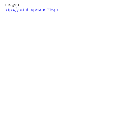
imagen.
https://youtu.be/pdIAaoGTwgk