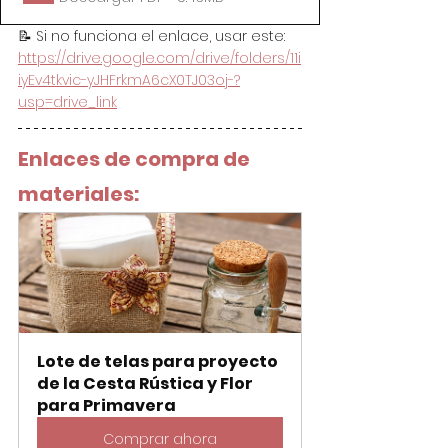
📝 Si no funciona el enlace, usar este: 
https://drive.google.com/drive/folders/11i
iyEv4tkvic-yJHFrkmA6cX0TJ03oj-?
usp=drive_link
Enlaces de compra de 
materiales:
Lote de telas para proyecto 
de la Cesta Rústica y Flor 
para Primavera
Comprar ahora