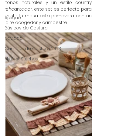
tonos naturales y un estilo country 
DIY
encantador, este set es perfecto para 
vestir tu mesa esta primavera con un 
Aplique
aire acogedor y campestre. 
Básicos de Costura
Navidad
Campus de Costura 2023
My First Stitches