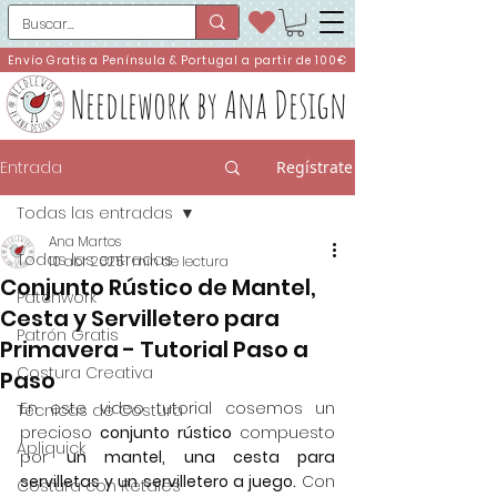
Envío Gratis a Península & Portugal a partir de 100€
Needlework by Ana Design
Entrada
Regístrate
Todas las entradas
Ana Martos
Todas las entradas
10 abr 2025
1 min de lectura
Conjunto Rústico de Mantel,
Patchwork
Cesta y Servilletero para
Patrón Gratis
Primavera - Tutorial Paso a
Costura Creativa
Paso
En este video tutorial cosemos un 
Técnicas de Costura
precioso 
conjunto rústico
 compuesto 
Apliquick
por 
un mantel, una cesta para 
servilletas y un servilletero a juego.
 Con 
Costura con Retales