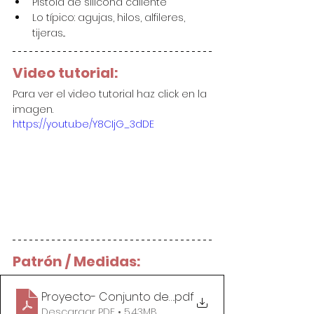
Pistola de silicona caliente
Lo típico: agujas, hilos, alfileres, 
tijeras...
Video tutorial:
Para ver el video tutorial haz click en la 
imagen.
https://youtu.be/Y8CIjG_3dDE
Patrón / Medidas:
Proyecto- Conjunto de Mantel, Cesta y Servillet
.pdf
Descargar PDF • 5.43MB