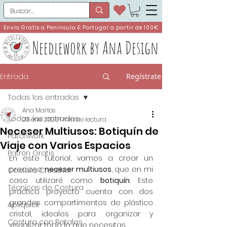
Envío Gratis a Península & Portugal a partir de 100€
Needlework by Ana Design
Entrada
Regístrate
Todas las entradas
Ana Martos
Todas las entradas
23 ene 2025
1 min de lectura
Neceser Multiusos: Botiquín de
Patchwork
Viaje con Varios Espacios
Patrón Gratis
En este tutorial, 
vamos a crear un 
precioso 
neceser multiusos
, que en mi 
Costura Creativa
caso utilizaré como 
botiquín
. Este 
Técnicas de Costura
práctico proyecto cuenta con dos 
grandes compartimentos de plástico 
Apliquick
cristal, ideales para organizar y 
Costura con Retales
visualizar todo lo que necesitas.