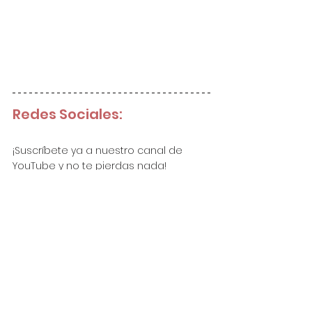
Redes Sociales:
¡Suscríbete ya a nuestro canal de 
YouTube y no te pierdas nada!
Haz click aquí para suscribirte.
Nos puedes seguir ya en nuestras 
redes sociales:
Instagram: 
@needleworkbyanadesign
Facebook: 
@NeedleworkByAnaDesign
Pinterest: 
@NeedleworkByAnaDesign
Grupo de Facebook: 
Needlework by 
Ana Design