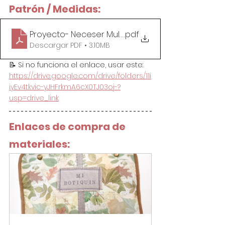
Patrón / Medidas:
Proyecto- Neceser Multiusos- Botiquín de viaje
.pdf
Descargar PDF • 3.10MB
📝 Si no funciona el enlace, usar este: 
https://drive.google.com/drive/folders/11i
iyEv4tkvic-yJHFrkmA6cX0TJ03oj-?
usp=drive_link
Enlaces de compra de 
materiales: