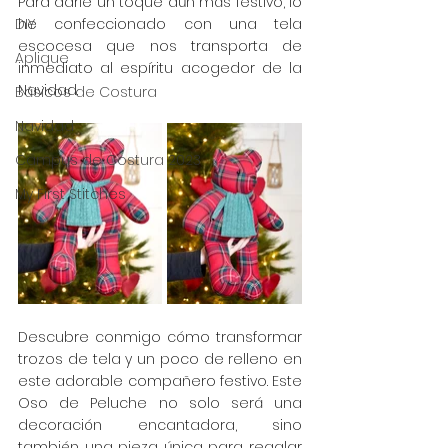
Para darle un toque aún más festivo, lo 
DIY
he confeccionado con una tela 
escocesa que nos transporta de 
Aplique
inmediato al espíritu acogedor de la 
Navidad. 
Básicos de Costura
Navidad
Campus de Costura 2023
My First Stitches
Descubre conmigo cómo transformar 
trozos de tela y un poco de relleno en 
este adorable compañero festivo. Este 
Oso de Peluche no solo será una 
decoración encantadora, sino 
también una pieza única para regalar 