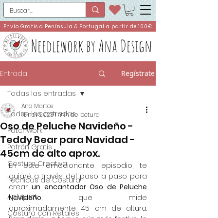
Envío Gratis a Península & Portugal a partir de 100€
Needlework by Ana Design
Entrada
Regístrate
Todas las entradas
Ana Martos
Todas las entradas
16 nov 2023
1 min de lectura
Oso de Peluche Navideño -
Patchwork
Teddy Bear para Navidad -
Patrón Gratis
45cm de alto aprox.
Costura Creativa
En este emocionante episodio, te 
guiaré a través del paso a paso para 
Técnicas de Costura
crear 
un encantador Oso de Peluche 
Apliquick
Navideño
, que mide 
aproximadamente 45 cm de altura. 
Costura con Retales