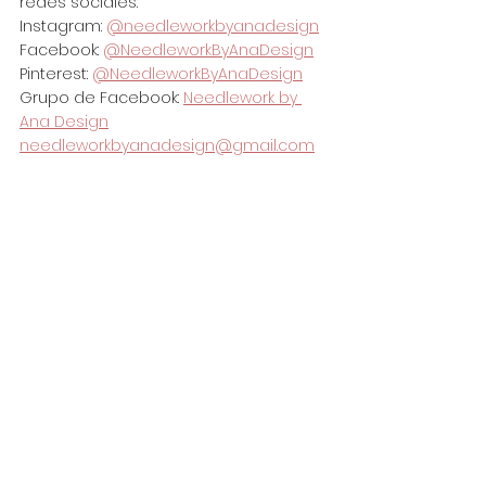
redes sociales:
Instagram: 
@needleworkbyanadesign
Facebook: 
@NeedleworkByAnaDesign
Pinterest: 
@NeedleworkByAnaDesign
Grupo de Facebook: 
Needlework by 
Ana Design
needleworkbyanadesign@gmail.com
By Yamuza's Artwork.