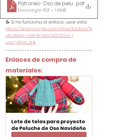
Patrones- Oso de peluche Navideño
.pdf
Descargar PDF • 7.41MB
📝 Si no funciona el enlace, usar este: 
https://drive.google.com/drive/folders/11i
iyEv4tkvic-yJHFrkmA6cX0TJ03oj-?
usp=drive_link
Enlaces de compra de 
materiales:
Lote de telas para proyecto 
de Peluche de Oso Navideño