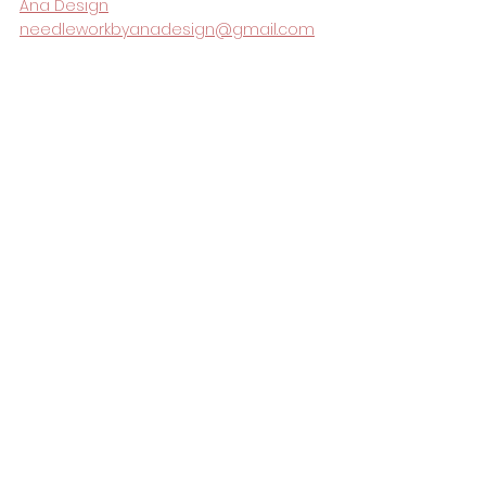
Ana Design
needleworkbyanadesign@gmail.com
By Yamuza's Artwork.