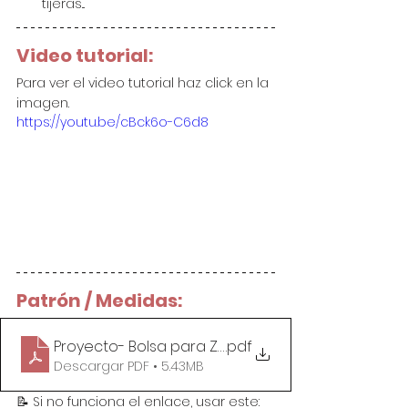
tijeras...
Video tutorial:
Para ver el video tutorial haz click en la 
imagen.
https://youtu.be/cBck6o-C6d8
Patrón / Medidas:
Proyecto- Bolsa para Zapatos (2 TALLAS)
.pdf
Descargar PDF • 5.43MB
📝 Si no funciona el enlace, usar este: 