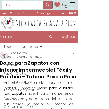
Envío Gratis a Península & Portugal a partir de 100€
Needlework by Ana Design
Entrada
Regístrate
Todas las entradas
Ana Martos
Todas las entradas
17 abr 2025
1 min de lectura
Bolsa para Zapatos con
Patchwork
Interior Impermeable | Fácil y
Patrón Gratis
Práctica - Tutorial Paso a Paso
Costura Creativa
En este video tutorial cosemos una 
bonita y práctica 
bolsa para guardar 
Técnicas de Costura
tus zapatos
, ideal para mantenerlos 
Apliquick
protegidos y separados del resto de 
tus cosas. Lo mejor: su interior es 
Costura con Retales