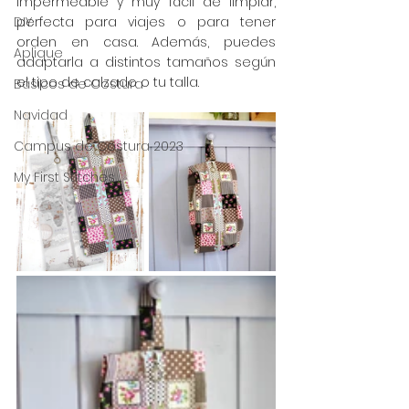
impermeable y muy fácil de limpiar, 
DIY
perfecta para viajes o para tener 
orden en casa. Además, puedes 
Aplique
adaptarla a distintos tamaños según 
el tipo de calzado o tu talla.
Básicos de Costura
Navidad
Campus de Costura 2023
My First Stitches