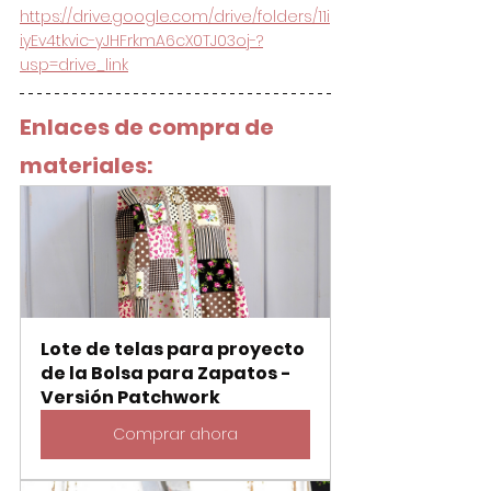
https://drive.google.com/drive/folders/11i
iyEv4tkvic-yJHFrkmA6cX0TJ03oj-?
usp=drive_link
Enlaces de compra de 
materiales:
Lote de telas para proyecto 
de la Bolsa para Zapatos - 
Versión Patchwork
Comprar ahora