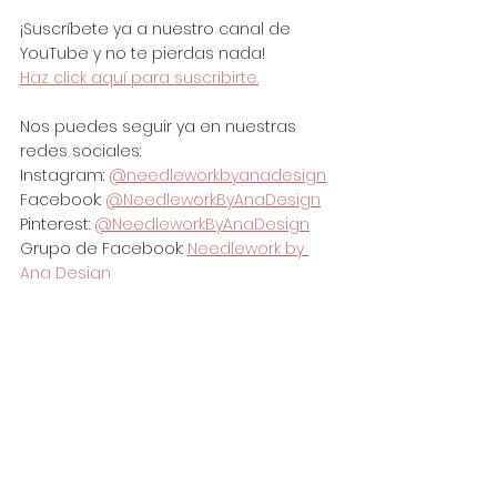
¡Suscríbete ya a nuestro canal de 
YouTube y no te pierdas nada!
Haz click aquí para suscribirte.
Nos puedes seguir ya en nuestras 
redes sociales:
Instagram: 
@needleworkbyanadesign
Facebook: 
@NeedleworkByAnaDesign
Pinterest: 
@NeedleworkByAnaDesign
Grupo de Facebook: 
Needlework by 
Ana Design
needleworkbyanadesign@gmail.com