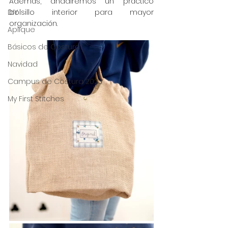
Además, añadiremos un práctico 
DIY
bolsillo interior para mayor 
organización. 
Aplique
Básicos de Costura
Navidad
Campus de Costura 2023
My First Stitches