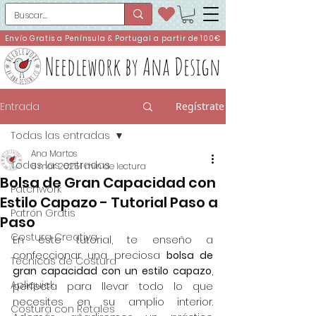
Envío Gratis a Península & Portugal a partir de 100€
Needlework by Ana Design
Entrada
Regístrate
Todas las entradas
Ana Martos
Todas las entradas
6 mar 2025
1 min de lectura
Bolsa de Gran Capacidad con
Patchwork
Estilo Capazo - Tutorial Paso a
Patrón Gratis
Paso
Costura Creativa
En este tutorial, te enseño a 
confeccionar una preciosa 
bolsa de 
Técnicas de Costura
gran capacidad con un estilo capazo
, 
Apliquick
perfecta para llevar todo lo que 
necesites en su amplio interior. 
Costura con Retales