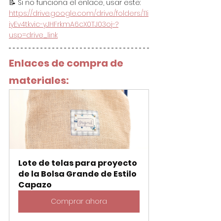
📝 Si no funciona el enlace, usar este: 
https://drive.google.com/drive/folders/11i
iyEv4tkvic-yJHFrkmA6cX0TJ03oj-?
usp=drive_link
Enlaces de compra de 
materiales:
Lote de telas para proyecto 
de la Bolsa Grande de Estilo 
Capazo
Comprar ahora