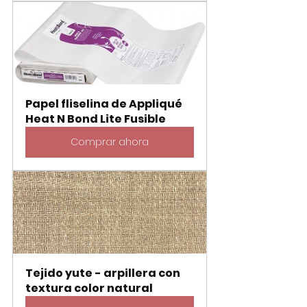
Papel fliselina de Appliqué 
Heat N Bond Lite Fusible
Comprar ahora
Tejido yute - arpillera con 
textura color natural