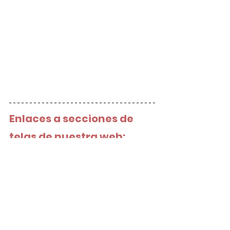
Enlaces a secciones de 
telas de nuestra web:
Telas tramadas
Telas de colecciones
Telas vichy