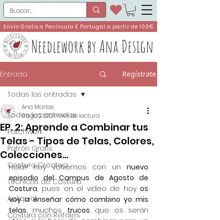
Envío Gratis a Península & Portugal a partir de 100€
Needlework by Ana Design
Entrada
Regístrate
Todas las entradas
Ana Martos
Todas las entradas
11 ago 2022
1 min de lectura
EP. 2: Aprende a Combinar tus
Patchwork
Telas - Tipos de Telas, Colores,
Patrón Gratis
Colecciones...
Costura Creativa
Hola!! Hoy volvemos con un 
nuevo 
episodio del Campus de Agosto de 
Técnicas de Costura
Costura
, pues en el video de hoy 
os 
Apliquick
voy a enseñar cómo combino yo mis 
telas
, muchos 
trucos
 que os serán 
Costura con Retales