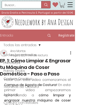
Envío Gratis a Península & Portugal a partir de 100€
Needlework by Ana Design
Entrada
Regístrate
Todas las entradas
Ana Martos
Todas las entradas
4 ago 2022
1 min de lectura
EP. 1: Cómo Limpiar & Engrasar
Patchwork
tu Máquina de Coser
Patrón Gratis
Doméstica - Paso a Paso
Costura Creativa
Hola!! Con este video comenzamos el 
Campus de Agosto de Costura!
 En este 
Técnicas de Costura
primer video empezaremos 
Apliquick
aprendiendo a 
cómo limpiar y 
engrasar nuestra máquina de coser 
Costura con Retales