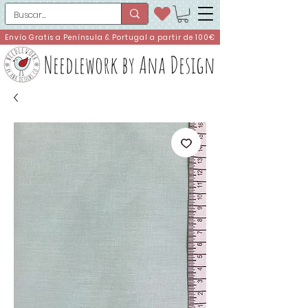
Envío Gratis a Península & Portugal a partir de 100€
Needlework by Ana Design