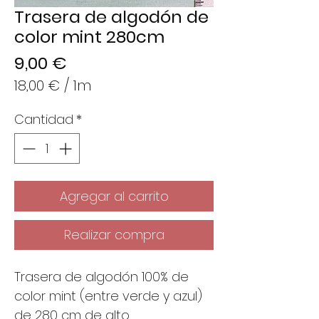
Trasera de algodón de
color mint 280cm
Precio
9,00 €
18,00 €
/
1m
18,00 €
Cantidad
*
por
1
Metro
Agregar al carrito
Realizar compra
Trasera de algodón 100% de
color mint (entre verde y azul)
de 280 cm de alto.