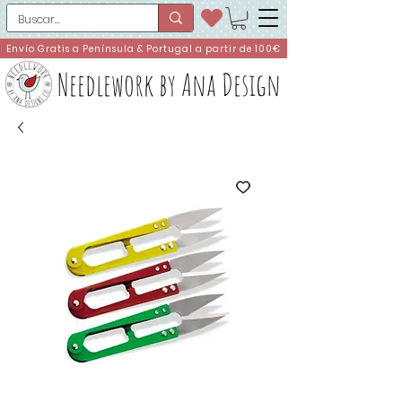
Envío Gratis a Península & Portugal a partir de 100€
Needlework by Ana Design