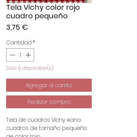
Tela Vichy color rojo
cuadro pequeño
Precio
3,75 €
Cantidad
*
Solo 6 disponible(s)
Agregar al carrito
Realizar compra
Tela de cuadros Vichy xiana
cuadros de tamaño pequeño
de color rojo.