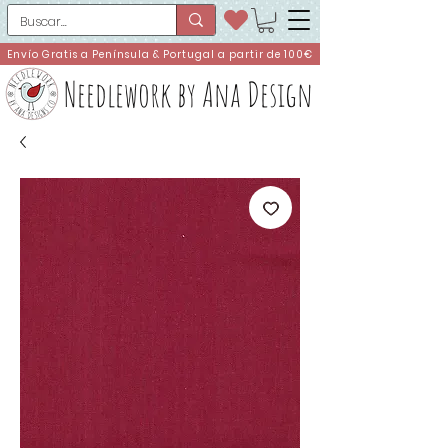
Envío Gratis a Península & Portugal a partir de 100€
Needlework by Ana Design