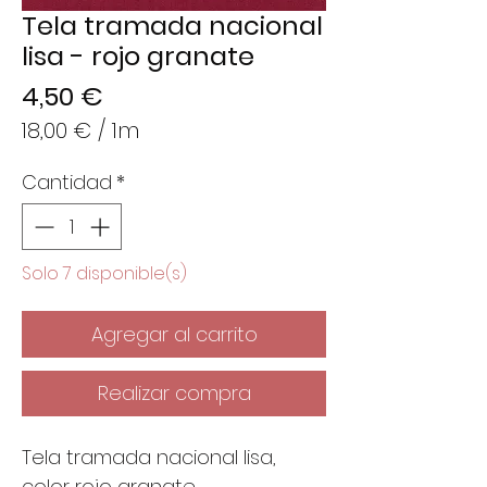
Tela tramada nacional
lisa - rojo granate
Precio
4,50 €
18,00 €
/
1m
18,00 €
Cantidad
*
por
1
Metro
Solo 7 disponible(s)
Agregar al carrito
Realizar compra
Tela tramada nacional lisa,
color rojo granate.