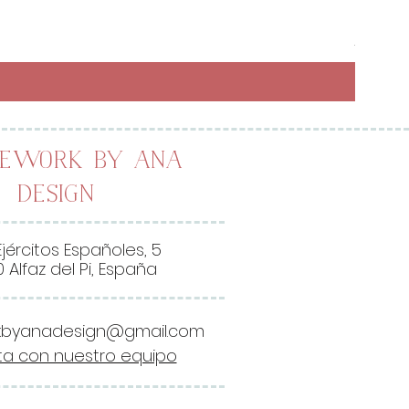
Preci
6,50 
26,00 
2
6
,
0
0
lework by Ana
Design
€
p
o
Ejércitos Españoles, 5
r
 Alfaz del Pi, España
1
M
kbyanadesign@gmail.com
e
a con nuestro equipo
t
r
o