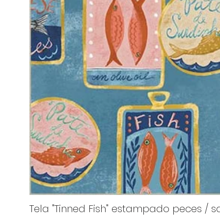
Tela "Tinned Fish" estampado peces / sa