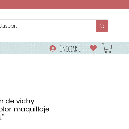
€
Iniciar sesión
n de vichy
lor maquillaje
t"