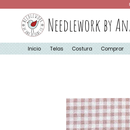
Needlework by An
Inicio
Telas
Costura
Comprar