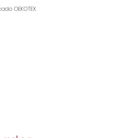
2 Unidades s
icado OEKOTEX.
4 Unidades s
12€/Metro
Si pides 2 o m
enviarán de una