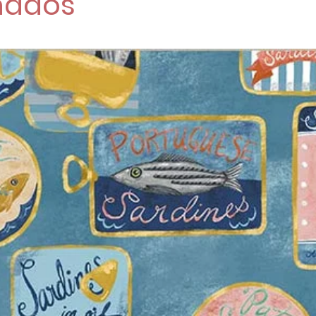
nados