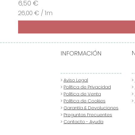
Precio
6,50 €
26,00 €
/
1m
2
6
,
0
0
INFORMACIÓN
€
p
o
>
Aviso Legal
>
>
Política de Privacidad
>
r
>
Política de Venta
>
1
>
Política de Cookies
>
M
>
Garantía & Devoluciones
e
>
Preguntas Frecuentes
t
>
Contacto - Ayuda
r
o