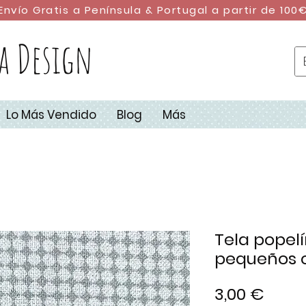
Envío Gratis a Península & Portugal a partir de 100
a Design
Lo Más Vendido
Blog
Más
Tela popelí
pequeños 
Preci
3,00 €