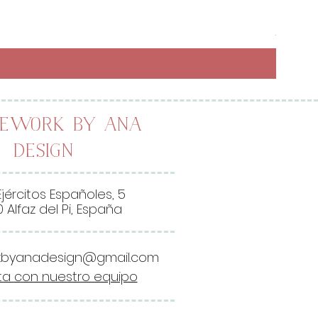
Preci
6,50 
26,00 
2
6
,
0
0
lework by Ana
Design
€
p
o
Ejércitos Españoles, 5
r
 Alfaz del Pi, España
1
M
kbyanadesign@gmail.com
e
a con nuestro equipo
t
r
o