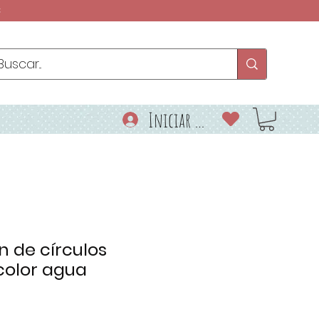
€
Iniciar sesión
n de círculos
color agua
o