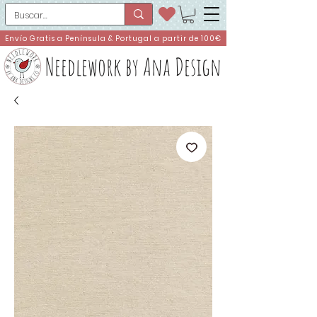
Envío Gratis a Península & Portugal a partir de 100€
Needlework by Ana Design