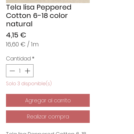
Tela lisa Peppered
Cotton 6-18 color
natural
Precio
4,15 €
16,60 €
/
1m
16,60 €
Cantidad
*
por
1
Metro
Solo 3 disponible(s)
Agregar al carrito
Realizar compra